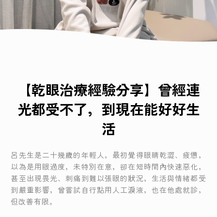
老花雷射
白內障手術
【乾眼治療經驗分享】曾經連
知識衛教
光都受不了，到現在能好好生
見證分享
活
呂先生是二十幾歲的年輕人，最初覺得眼睛乾澀、疲憊，
以為是用眼過度，未特別在意，卻在短時間內快速惡化，
甚至出現畏光、刺痛到難以張眼的狀況，生活與情緒都受
到嚴重影響，曾嘗試自行點用人工淚液，也在他處就診，
但改善有限。