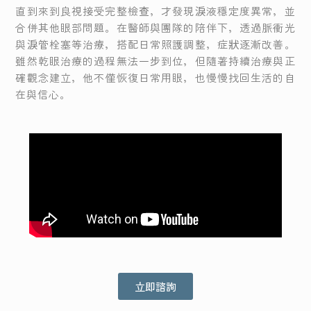
直到來到良視接受完整檢查，才發現淚液穩定度異常，並
合併其他眼部問題。在醫師與團隊的陪伴下，透過脈衝光
與淚管栓塞等治療，搭配日常照護調整，症狀逐漸改善。
雖然乾眼治療的過程無法一步到位，但隨著持續治療與正
確觀念建立，他不僅恢復日常用眼，也慢慢找回生活的自
在與信心。
立即諮詢