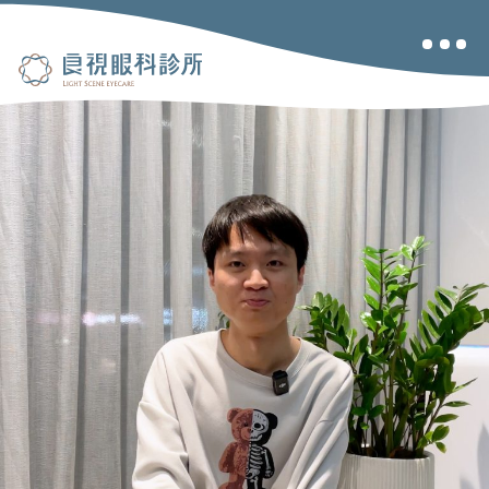
關於良視
眼睛健檢
兒童視力
乾眼治療
近視雷射