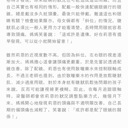
自己其實也有相同的情形，配戴一般快速配鏡眼鏡行的眼
鏡，總是戴沒多久就頭暈，最後只能停戴，難道這也和眼
睛有關？檢查結果顯示，母女倆都有「斜位」的情況，睫
狀肌必須比一般人更用力才能看清楚，長時間用眼就容易
導致頭痛，媽媽笑著說：「這或許是遺傳，好在莉恩有提
早發現，可以從小就開始留意！」
雖然莉恩的近視度數不高，但因為斜位，左右眼的視差逐
漸加大，媽媽擔心這會讓頭痛更嚴重，於是先嘗試透過配
鏡改善，除了配鏡，莉恩也有使用散瞳藥水來控制眼軸成
長，不過王老師也提到，由於散瞳藥水的作用是放鬆睫狀
肌、減少過度用眼，對於本身就有睫狀肌鬆弛問題的孩子
來說，反而可能讓視線更模糊。因此，在每月追蹤眼軸
時，梁醫師都會依莉恩的狀況調整點藥方式，幾個月下
來，媽媽開心地發現莉恩的頭痛與不適明顯改善，自己長
期的偏頭痛也減輕了，笑著說：「或許都是配了眼鏡的關
係！」