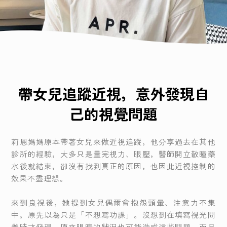
老花雷射
白內障手術
帶女兒追蹤近視，意外發現自
知識衛教
己的視覺問題
見證分享
莉恩媽媽原本帶著女兒來做近視追蹤，他分享過去在其他
診所的經驗，大多只是量完視力、眼壓，醫師開立散瞳藥
水後就結束，卻沒有找到真正的原因，也因此近視控制的
效果不盡理想。
來到良視後，她提到女兒偶爾會抱怨頭暈、注意力不集
中，原先以為只是「不想寫功課」。沒想到在填寫視光問
卷時才發現，原來眼睛的狀況也可能造成這些問題，而且