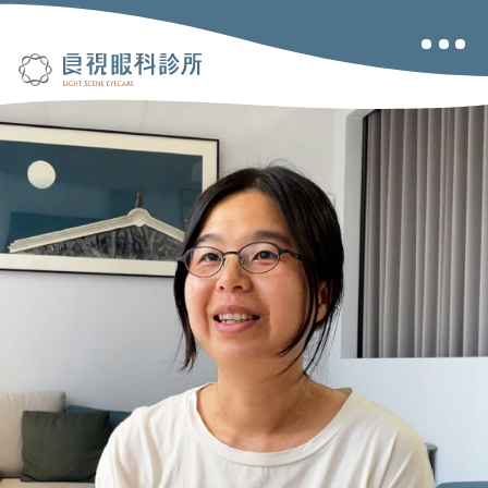
關於良視
眼睛健檢
兒童視力
乾眼治療
近視雷射