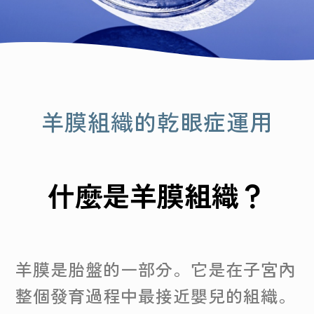
老花雷射
白內障手術
羊膜組織的乾眼症運用
知識衛教
見證分享
什麼是羊膜組織？
羊膜是胎盤的一部分。它是在子宮內
整個發育過程中最接近嬰兒的組織。