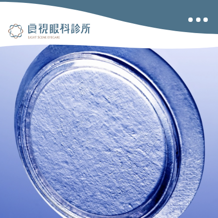
關於良視
眼睛健檢
兒童視力
乾眼治療
近視雷射