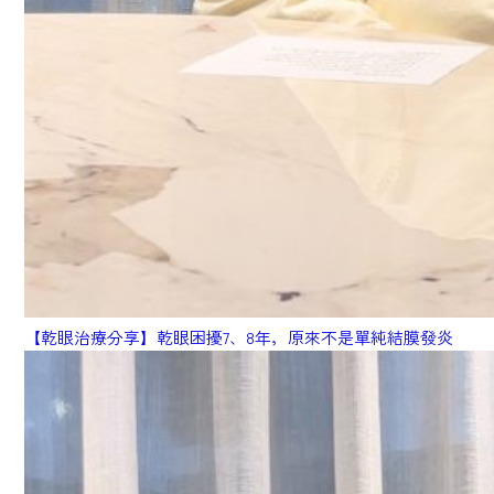
【乾眼治療分享】乾眼困擾7、8年，原來不是單純結膜發炎