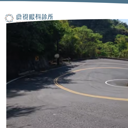
經驗分享
關於良視
眼睛健檢
兒童視力
乾眼治療
近視雷射
老花雷射